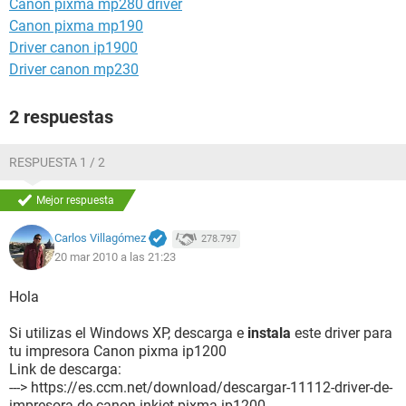
Canon pixma mp280 driver
Canon pixma mp190
Driver canon ip1900
Driver canon mp230
2 respuestas
RESPUESTA 1 / 2
Mejor respuesta
Carlos Villagómez
278.797
20 mar 2010 a las 21:23
Hola
Si utilizas el Windows XP, descarga e
instala
este driver para
tu impresora Canon pixma ip1200
Link de descarga:
---> https://es.ccm.net/download/descargar-11112-driver-de-
impresora-de-canon-inkjet-pixma-ip1200