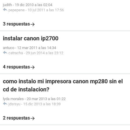
judith
-
19 dic 2010 a las 02:04
pepepene
-
10 jul 2011 a las 17:56
3 respuestas
instalar canon ip2700
antuco
-
12 mar 2011 a las 14:34
catracha
-
29 jun 2014 a las 23:12
4 respuestas
como instalo mi impresora canon mp280 sin el
cd de instalacion?
lyda morales
-
20 mar 2013 a las 01:22
jdsrsyu
-
15 dic 2013 a las 18:39
2 respuestas