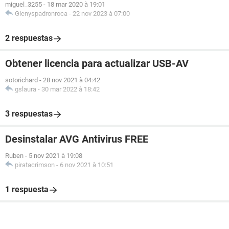
miguel_3255
-
18 mar 2020 à 19:01
Glenyspadronroca
-
22 nov 2023 à 07:00
2 respuestas
Obtener licencia para actualizar USB-AV
sotorichard
-
28 nov 2021 à 04:42
gslaura
-
30 mar 2022 à 18:42
3 respuestas
Desinstalar AVG Antivirus FREE
Ruben
-
5 nov 2021 à 19:08
piratacrimson
-
6 nov 2021 à 10:51
1 respuesta