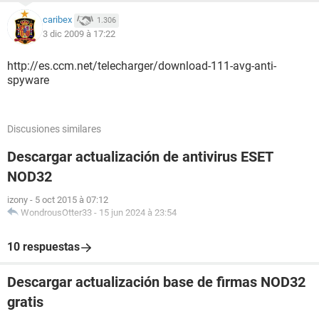
caribex
1.306
3 dic 2009 à 17:22
http://es.ccm.net/telecharger/download-111-avg-anti-
spyware
Discusiones similares
Descargar actualización de antivirus ESET
NOD32
izony
-
5 oct 2015 à 07:12
WondrousOtter33
-
15 jun 2024 à 23:54
10 respuestas
Descargar actualización base de firmas NOD32
gratis