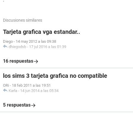
Discusiones similares
Tarjeta grafica vga estandar..
Diego
-
14 may 2012 a las 09:38
dhiegodsb
-
17 jul 2016 a las 01:39
16 respuestas
los sims 3 tarjeta grafica no compatible
ORi
-
18 feb 2011 a las 19:51
Karla
-
14 jun 2014 a las 05:34
5 respuestas