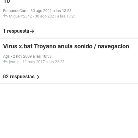
10
FernandoCaro
-
30 ago 2021 a las 13:53
MiguelY2542
-
30 ago 2021 a las 18:21
1 respuesta
Virus x.bat Troyano anula sonido / navegacion
Ags
-
2 nov 2009 a las 18:53
jean c
-
11 may 2017 a las 22:23
82 respuestas