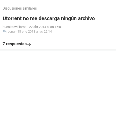
Discusiones similares
Utorrent no me descarga ningún archivo
huesito williams
-
22 abr 2014 a las 16:01
Jona
-
18 ene 2018 a las 22:14
7 respuestas