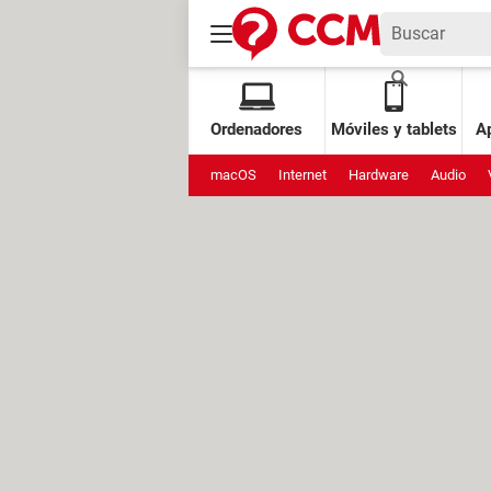
Ordenadores
Móviles y tablets
Ap
macOS
Internet
Hardware
Audio