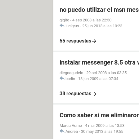
no puedo utilizar el msn me
gigito
-
4 sep 2008 a las 22:50
luckyus
-
25 jun 2013 a las 10:23
55 respuestas
instalar messenger 8.5 otra 
diegoagudelo
-
29 oct 2008 a las 03:35
barlin
-
18 jun 2009 a las 07:34
38 respuestas
Como saber si me eliminaro
Marca Acme
-
4 mar 2009 a las 13:53
Andrea
-
30 may 2013 a las 19:55