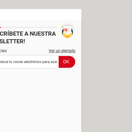
SCRÍBETE A NUESTRA
SLETTER!
cias
Ver un ejemplo