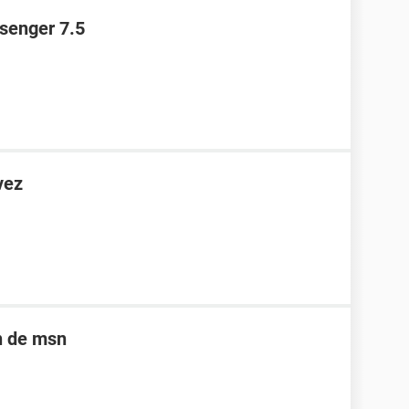
ssenger 7.5
vez
n de msn