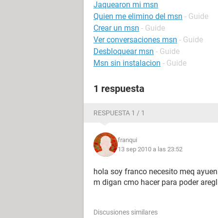
Jaquearon mi msn
Quien me elimino del msn
- Guide
Crear un msn
- Guide
Ver conversaciones msn
- Guide
Desbloquear msn
- Guide
Msn sin instalacion
- Guide
1 respuesta
RESPUESTA 1 / 1
franqui
13 sep 2010 a las 23:52
hola soy franco necesito meq ayuen
m digan cmo hacer para poder aregl
Discusiones similares