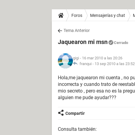
Foros
Mensajerías y chat
Tema Anterior
Jaquearon mi msn
Cerrado
gigi
- 16 mar 2010 a las 20:26
franqui -
13 sep 2010 a las 23:52
Hola,me jaquearon mi cuenta , no pu
incorrecta y cuando trato de reesta
mio secreto , pero esa no es la preg
alguien me pude ayudar???
Compartir
Consulta también: