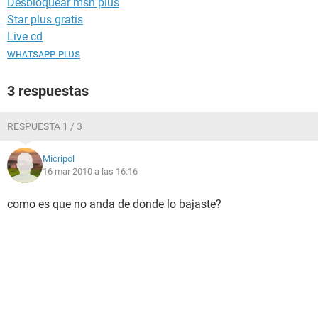
Desbloquear msn plus
Star plus gratis
Live cd
ᴡʜᴀᴛsᴀᴘᴘ ᴘʟᴜs
3 respuestas
RESPUESTA 1 / 3
Micripol
16 mar 2010 a las 16:16
como es que no anda de donde lo bajaste?