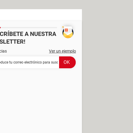
SCRÍBETE A NUESTRA
SLETTER!
cias
Ver un ejemplo