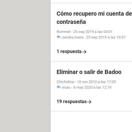
Cómo recupero mi cuenta de 
contraseña
Rommel
-
25 sep 2019 a las 04:01
zandra.rivera
-
25 sep 2019 a las 19:57
1 respuesta
Eliminar o salir de Badoo
Chicholina
-
10 nov 2010 a las 17:05
esau
-
6 may 2020 a las 12:19
19 respuestas