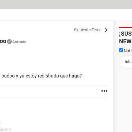
Siguiente Tema
¡SU
doo
NEW
Cerrado
Noti
n badoo y ya estoy registrado que hago?
s
 Guide