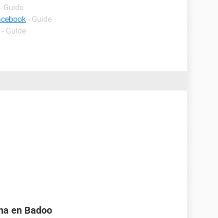
- Guide
facebook
- Guide
- Guide
na en Badoo