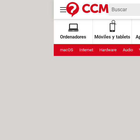
Ordenadores
Móviles y tablets
Ap
macOS
Internet
Hardware
Audio