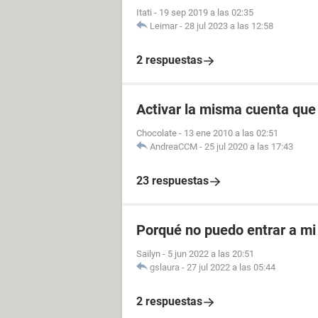
Itati
-
19 sep 2019 a las 02:35
Leimar
-
28 jul 2023 a las 12:58
2 respuestas
Activar la misma cuenta que
Chocolate
-
13 ene 2010 a las 02:51
AndreaCCM
-
25 jul 2020 a las 17:43
23 respuestas
Porqué no puedo entrar a mi
Sailyn
-
5 jun 2022 a las 20:51
gslaura
-
27 jul 2022 a las 05:44
2 respuestas