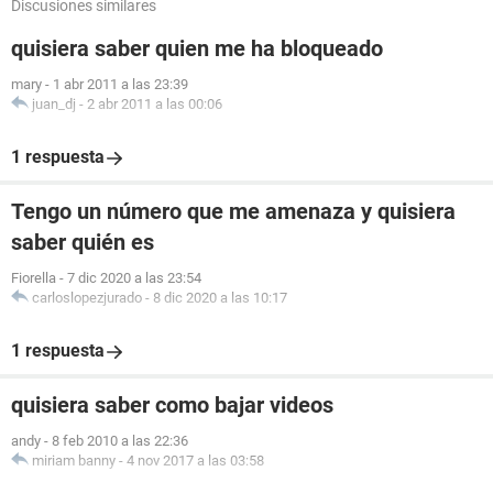
Discusiones similares
quisiera saber quien me ha bloqueado
mary
-
1 abr 2011 a las 23:39
juan_dj
-
2 abr 2011 a las 00:06
1 respuesta
Tengo un número que me amenaza y quisiera
saber quién es
Fiorella
-
7 dic 2020 a las 23:54
carloslopezjurado
-
8 dic 2020 a las 10:17
1 respuesta
quisiera saber como bajar videos
andy
-
8 feb 2010 a las 22:36
miriam banny
-
4 nov 2017 a las 03:58