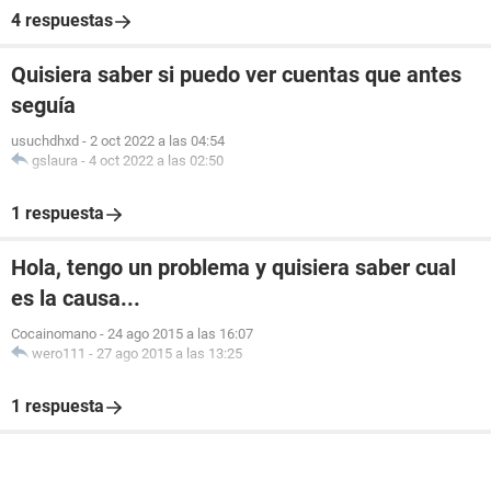
4 respuestas
Quisiera saber si puedo ver cuentas que antes
seguía
usuchdhxd
-
2 oct 2022 a las 04:54
gslaura
-
4 oct 2022 a las 02:50
1 respuesta
Hola, tengo un problema y quisiera saber cual
es la causa...
Cocainomano
-
24 ago 2015 a las 16:07
wero111
-
27 ago 2015 a las 13:25
1 respuesta