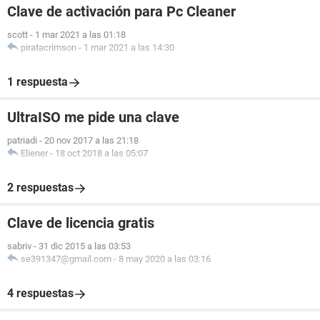
Clave de activación para Pc Cleaner
scott
-
1 mar 2021 a las 01:18
piratacrimson
-
1 mar 2021 a las 14:30
1 respuesta
UltraISO me pide una clave
patriadi
-
20 nov 2017 a las 21:18
Eliener
-
18 oct 2018 a las 05:07
2 respuestas
Clave de licencia gratis
sabriv
-
31 dic 2015 a las 03:53
se391347@gmail.com
-
8 may 2020 a las 03:16
4 respuestas