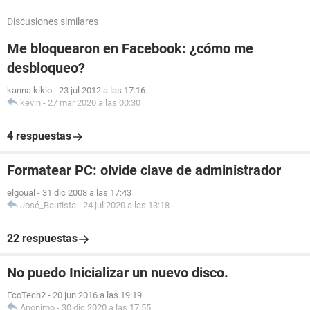
Discusiones similares
Me bloquearon en Facebook: ¿cómo me
desbloqueo?
kanna kikio
-
23 jul 2012 a las 17:16
kevin
-
27 mar 2020 a las 00:30
4 respuestas
Formatear PC: olvide clave de administrador
elgoual
-
31 dic 2008 a las 17:43
José_Bautista
-
24 jul 2020 a las 13:18
22 respuestas
No puedo Inicializar un nuevo disco.
EcoTech2
-
20 jun 2016 a las 19:19
Anonimo
-
30 dic 2020 a las 17:55