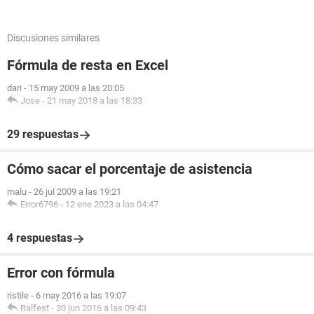
Discusiones similares
Fórmula de resta en Excel
dari
-
15 may 2009 a las 20:05
Jose
-
21 may 2018 a las 18:33
29 respuestas
Cómo sacar el porcentaje de asistencia
malu
-
26 jul 2009 a las 19:21
Error6796
-
12 ene 2023 a las 04:47
4 respuestas
Error con fórmula
ristile
-
6 may 2016 a las 19:07
Ralfest
-
20 jun 2016 a las 09:43