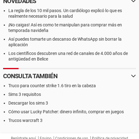
NOVEDADES
La regla de los 10 mil pasos. Un cardiólogo explicó lo que es
realmente necesario para la salud
¡No caigas! Así es como te manipulan para comprar más en
temporada navideña
Así puedes tomarte un descanso de WhatsApp sin borrar la
aplicación
Los científicos descubren una red de canales de 4.000 años de
antigüedad en Belice
CONSULTA TAMBIÉN
Truco para counter strike 1.6 tiro en la cabeza
Sims 3 requisitos
Descargar los sims 3
Cómo usar Lucky Patcher: dinero infinito, comprar en juegos
Trucos warcraft 3
Regístrate aquí
Equipo
Condiciones de uso
Política de privacidad