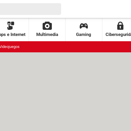
ps e Internet
Multimedia
Gaming
Cibersegurid
Videojuegos