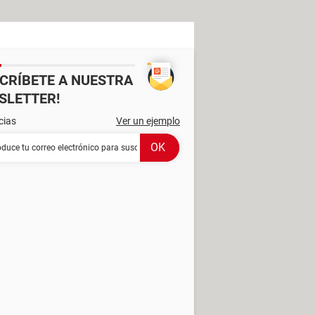
SCRÍBETE A NUESTRA
SLETTER!
cias
Ver un ejemplo