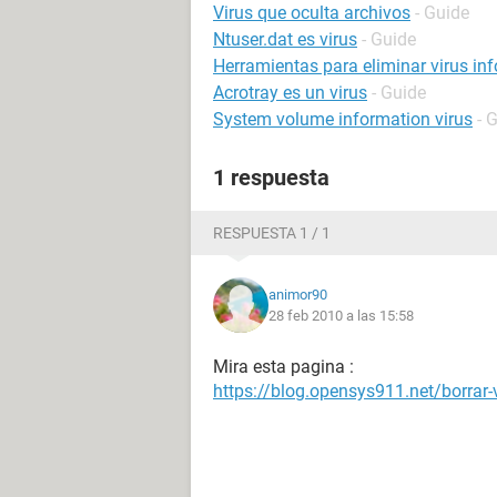
Virus que oculta archivos
- Guide
Ntuser.dat es virus
- Guide
Herramientas para eliminar virus in
Acrotray es un virus
- Guide
System volume information virus
- 
1 respuesta
RESPUESTA 1 / 1
animor90
28 feb 2010 a las 15:58
Mira esta pagina :
https://blog.opensys911.net/borrar