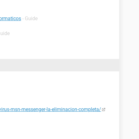
formaticos
- Guide
Guide
-virus-msn-messenger-la-eliminacion-completa/