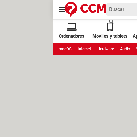
Ordenadores
Móviles y tablets
Ap
macOS
Internet
Hardware
Audio