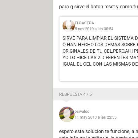
para q sirve el boton reset y como f
ELRASTRA
5 nov 2010 a las 00:54
SIRVE PARA LIMPIAR EL SISTEMA
Q HAN HECHO LOS DEMAS SOBRE 
ORIGINALES DE TU CEL,PERO,AHI P
YO LO HICE LAS 2 DIFERENTES M
IGUAL EL CEL CON LAS MISMAS DE
RESPUESTA 4 / 5
oswaldo
11 may 2010 a las 22:55
espero esta solucion te funcione, a m