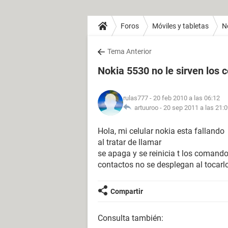
Foros
Móviles y tabletas
N
Tema Anterior
Nokia 5530 no le sirven los
rulas777
- 20 feb 2010 a las 06:12
artuuroo -
20 sep 2011 a las 21:
Hola, mi celular nokia esta fallando
al tratar de llamar
se apaga y se reinicia t los comandos
contactos no se desplegan al tocarl
Compartir
Consulta también: