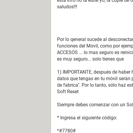
esta info no la edite yo, la copie de 
saludos!!!
Por lo qeneral sucede al desconecta
funciones del Movil, como por ejemp
ACCESOS ... lo mas seguro es reinicia
es muy seguro... solo tienes que
1) IMPORTANTE, después de haber he
datos que tengas en tu móvil serán p
de fabrica". Por lo tanto, sólo haz 
Soft Reset
Siempre debes comenzar con un Sof
* Ingresa el siguiente código:
*#7780#