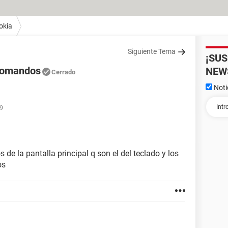
okia
Siguiente Tema
¡SU
 comandos
NEW
Cerrado
Noti
09
 de la pantalla principal q son el del teclado y los
os