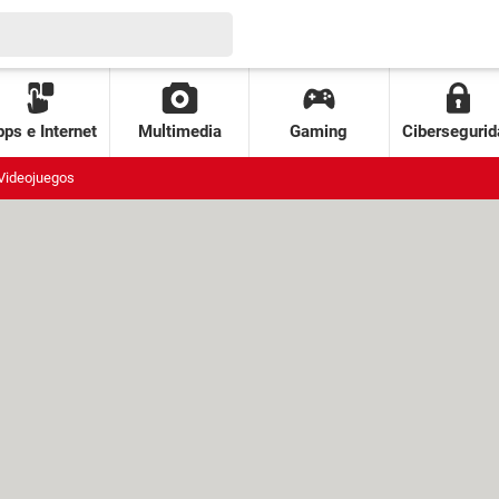
ps e Internet
Multimedia
Gaming
Cibersegurid
Videojuegos