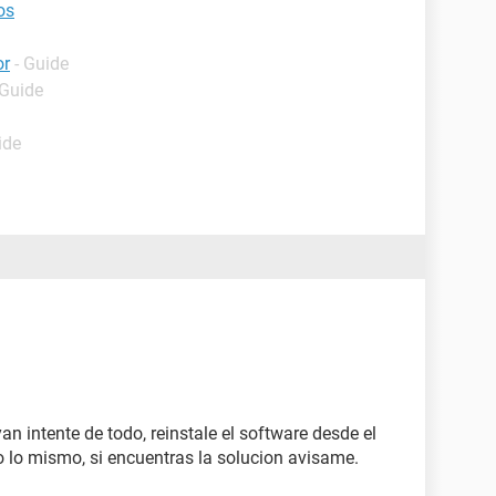
os
or
- Guide
 Guide
ide
n intente de todo, reinstale el software desde el
o lo mismo, si encuentras la solucion avisame.