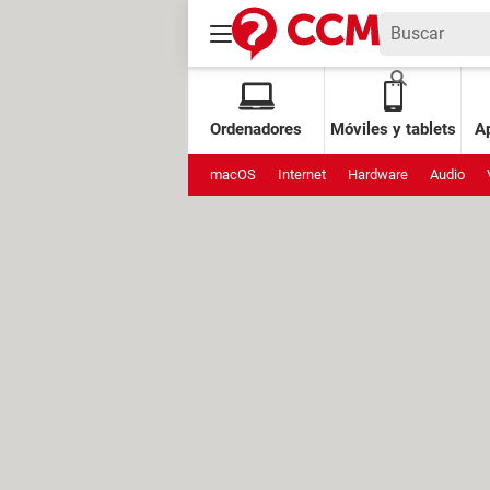
Ordenadores
Móviles y tablets
Ap
macOS
Internet
Hardware
Audio