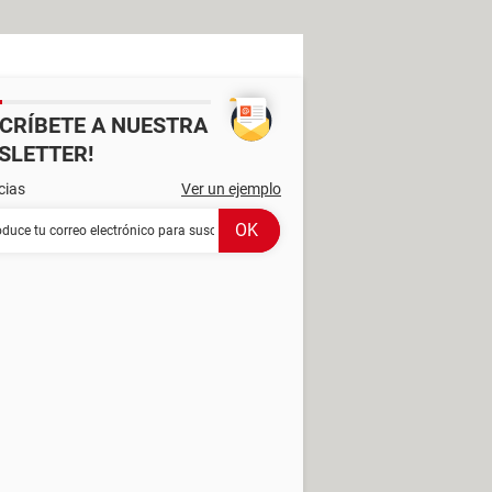
SCRÍBETE A NUESTRA
SLETTER!
cias
Ver un ejemplo