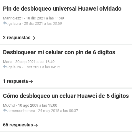
Pin de desbloqueo universal Huawei olvidado
Manriqiezz1
-
18 dic 2021 a las 11:49
gslaura
-
20 dic 2021 a las 03:59
2 respuestas
Desbloquear mi celular con pin de 6 dígitos
Maria
-
30 sep 2021 a las 16:49
gslaura
-
1 oct 2021 a las 04:12
1 respuesta
Cómo desbloqueo un celuar Huawei de 6 digitos
MuChU
-
10 ago 2009 a las 15:00
emersonherrera
-
24 may 2018 a las 00:37
65 respuestas