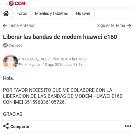
Foros
Móviles y tabletas
Huawei
Tema Anterior
Siguiente Tema
Liberar las bandas de modem huawei e160
Cerrado
ARTESANO_1962
- 5 feb 2010 a las 16:27
kinkysito -
13 ago 2010 a las 23:13
Hola,
POR FAVOR NECESITO QUE ME COLABORE CON LA
LIBERACION DE LAS BANDAS DE MODEM HUAWEI E160
CON IMEI 351596036105726.
GRACIAS
Compartir