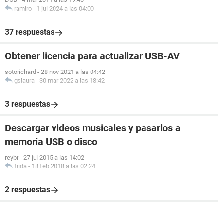
ramiro
-
1 jul 2024 a las 04:00
37 respuestas
Obtener licencia para actualizar USB-AV
sotorichard
-
28 nov 2021 a las 04:42
gslaura
-
30 mar 2022 a las 18:42
3 respuestas
Descargar videos musicales y pasarlos a
memoria USB o disco
reybr
-
27 jul 2015 a las 14:02
frida
-
18 feb 2018 a las 02:24
2 respuestas