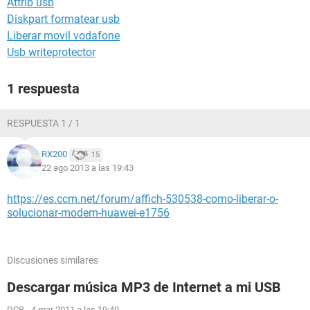
Attrib usb
Diskpart formatear usb
Liberar movil vodafone
Usb writeprotector
1 respuesta
RESPUESTA 1 / 1
RX200
15
22 ago 2013 a las 19:43
https://es.ccm.net/forum/affich-530538-como-liberar-o-
solucionar-modem-huawei-e1756
Discusiones similares
Descargar música MP3 de Internet a mi USB
DCB
-
4 mar 2011 a las 19:40