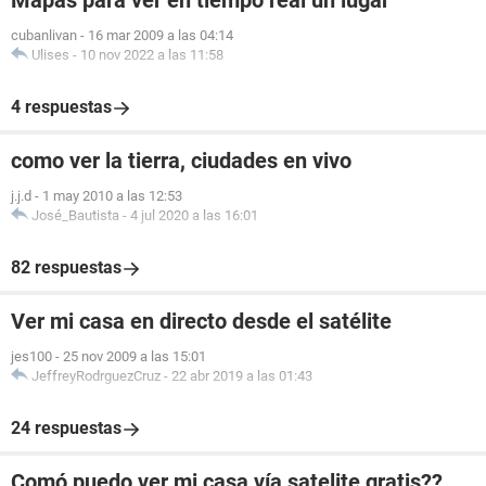
Mapas para ver en tiempo real un lugar
cubanlivan
-
16 mar 2009 a las 04:14
Ulises
-
10 nov 2022 a las 11:58
4 respuestas
como ver la tierra, ciudades en vivo
j.j.d
-
1 may 2010 a las 12:53
José_Bautista
-
4 jul 2020 a las 16:01
82 respuestas
Ver mi casa en directo desde el satélite
jes100
-
25 nov 2009 a las 15:01
JeffreyRodrguezCruz
-
22 abr 2019 a las 01:43
24 respuestas
Comó puedo ver mi casa vía satelite gratis??