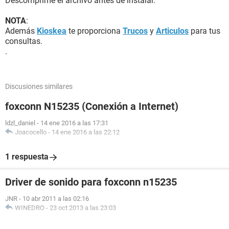
Descomprime el archivo antes de instalar.
NOTA
:
Además
Kioskea
te proporciona
Trucos
y
Articulos
para tus
consultas.
.
Discusiones similares
foxconn N15235 (Conexión a Internet)
ldzl_daniel
-
14 ene 2016 a las 17:31
Joacocello
-
14 ene 2016 a las 22:12
1 respuesta
Driver de sonido para foxconn n15235
JNR
-
10 abr 2011 a las 02:16
WINEDRO
-
23 oct 2013 a las 23:03