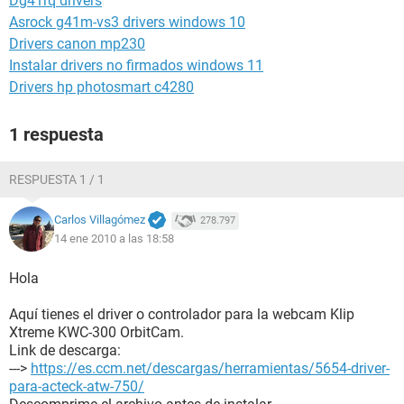
Dg41rq drivers
Asrock g41m-vs3 drivers windows 10
Drivers canon mp230
Instalar drivers no firmados windows 11
Drivers hp photosmart c4280
1 respuesta
RESPUESTA 1 / 1
Carlos Villagómez
278.797
14 ene 2010 a las 18:58
Hola
Aquí tienes el driver o controlador para la webcam Klip
Xtreme KWC-300 OrbitCam.
Link de descarga:
--->
https://es.ccm.net/descargas/herramientas/5654-driver-
para-acteck-atw-750/