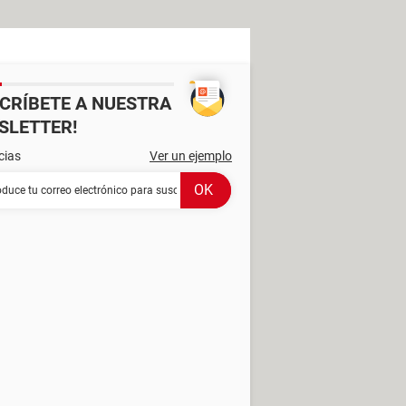
SCRÍBETE A NUESTRA
SLETTER!
cias
Ver un ejemplo