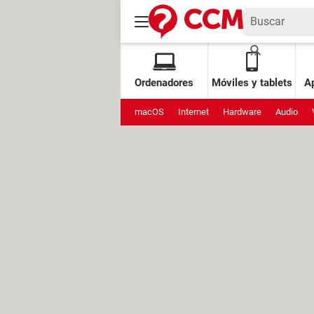
Ordenadores
Móviles y tablets
Ap
macOS
Internet
Hardware
Audio