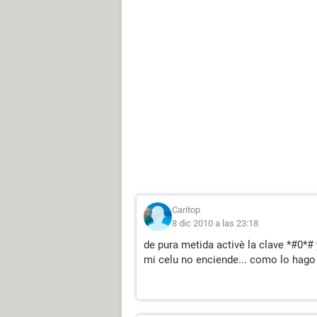
Caritop
8 dic 2010 a las 23:18
de pura metida activè la clave *#0*#
mi celu no enciende... como lo hago