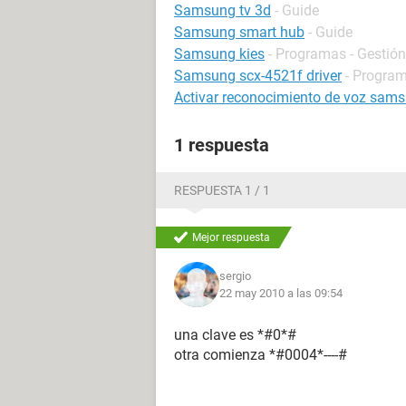
Samsung tv 3d
- Guide
Samsung smart hub
- Guide
Samsung kies
- Programas - Gestión
Samsung scx-4521f driver
- Program
Activar reconocimiento de voz sams
1 respuesta
RESPUESTA 1 / 1
Mejor respuesta
sergio
22 may 2010 a las 09:54
una clave es *#0*#
otra comienza *#0004*----#