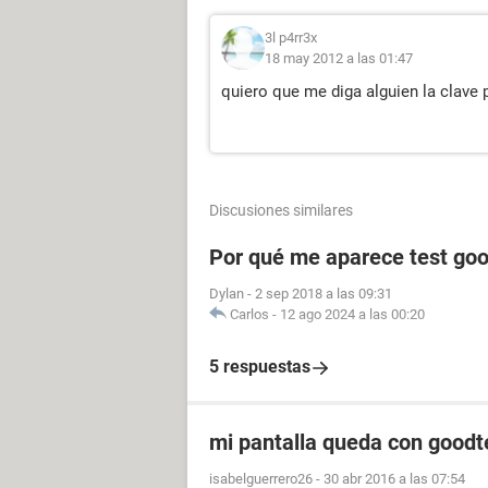
3l p4rr3x
18 may 2012 a las 01:47
quiero que me diga alguien la clave
Discusiones similares
Por qué me aparece test goo
Dylan
-
2 sep 2018 a las 09:31
Carlos
-
12 ago 2024 a las 00:20
5 respuestas
mi pantalla queda con goodt
isabelguerrero26
-
30 abr 2016 a las 07:54