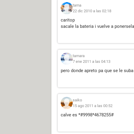
tama
22 dic 2010 a las 02:18
caritop
sacale la bateria i vuelve a ponersela
tamara
7 ene 2011 a las 04:13
pero donde apreto pa que se le suba
saiko
15 ago 2011 a las 00:52
calve es *#9998*4678255#