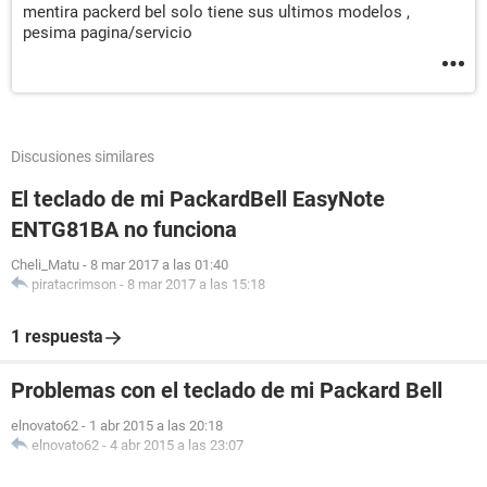
mentira packerd bel solo tiene sus ultimos modelos ,
pesima pagina/servicio
Discusiones similares
El teclado de mi PackardBell EasyNote
ENTG81BA no funciona
Cheli_Matu
-
8 mar 2017 a las 01:40
piratacrimson
-
8 mar 2017 a las 15:18
1 respuesta
Problemas con el teclado de mi Packard Bell
elnovato62
-
1 abr 2015 a las 20:18
elnovato62
-
4 abr 2015 a las 23:07