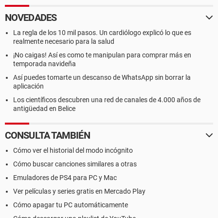
DMI Sockets de memoria Total / Libres 2 / 1
NOVEDADES
--------[ DMI ]---------------------------------------------------------------------------------------
La regla de los 10 mil pasos. Un cardiólogo explicó lo que es
------------------
realmente necesario para la salud
¡No caigas! Así es como te manipulan para comprar más en
[ BIOS ]
temporada navideña
Propiedades del BIOS:
Así puedes tomarte un descanso de WhatsApp sin borrar la
aplicación
Fabricante American Megatrends Inc.
Versión P2.70
Los científicos descubren una red de canales de 4.000 años de
Fecha de salida 09/05/2006
antigüedad en Belice
Tamaño 512 KB
Dispositivos de arranque Floppy Disk, Hard Disk, CD-ROM,
CONSULTA TAMBIÉN
ATAPI ZIP, LS-120
Funciones disponibles Flash BIOS, Shadow BIOS, Selectable
Cómo ver el historial del modo incógnito
Boot, EDD, BBS
Cómo buscar canciones similares a otras
Estándares soportados DMI, ACPI, PnP
Posibilidades de expansión PCI, USB
Emuladores de PS4 para PC y Mac
Ver películas y series gratis en Mercado Play
[ Sistema ]
Cómo apagar tu PC automáticamente
Propiedades del sistema: