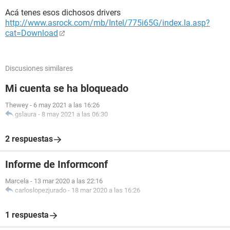
AMR, 2 DDR DIMM, Audio, Video, LAN)
Chipset del motherboard Intel Springdale-G i865G
Acá tenes esos dichosos drivers
Memoria del sistema [ TRIAL VERSION ]
http://www.asrock.com/mb/Intel/775i65G/index.la.asp?
DIMM3: Aeneon AED660UD00-500C88M [ TRIAL VERSION ]
cat=Download
Tipo de BIOS AMI (09/05/06)
Puerto de comunicación Puerto de comunicaciones (COM1)
Puerto de comunicación Puerto de impresora ECP (LPT1)
Discusiones similares
Monitor:
Mi cuenta se ha bloqueado
Placa de video nVIDIA GeForce 6200 AGP
Aceleradora 3D nVIDIA GeForce 6200 AGP
Thewey
-
6 may 2021 a las 16:26
gslaura
-
8 may 2021 a las 06:30
Multimedia:
Placa de sonido C-Media CMI9739A/9761 @ Intel 82801EB
2 respuestas
ICH5 - AC'97 Audio Controller [A-2/A-3]
Informe de Informconf
Almacenamiento:
Controlador IDE Intel(R) 82801EB Ultra ATA Storage
Marcela
-
13 mar 2020 a las 22:16
Controllers
carloslopezjurado
-
18 mar 2020 a las 16:26
Disquetera Unidad de disquete
Disco rígido WDC WD800BB-08JHC0 (74 GB, IDE)
1 respuesta
Disco óptico LITE-ON CD N LH52N1P (52x CD-ROM)
Estado SMART de los discos rígidos OK