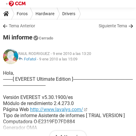
Foros
Hardware
Drivers
Tema Anterior
Siguiente Tema
Mi informe
Cerrado
RAUL RODRIGUEZ
- 9 ene 2010 a las 13:20
Fofatol
-
9 ene 2010 a las 15:09
Hola,
--------[ EVEREST Ultimate Edition ]-------------------------------------------------
-----------------------------------
Versión EVEREST v5.30.1900/es
Módulo de rendimiento 2.4.273.0
Página Web
http://www.lavalys.com/
Tipo de informe Asistente de informes [ TRIAL VERSION ]
Computadora O-E2319FD7FD884
Generador OMA
Sistema operativo Microsoft Windows XP Professional