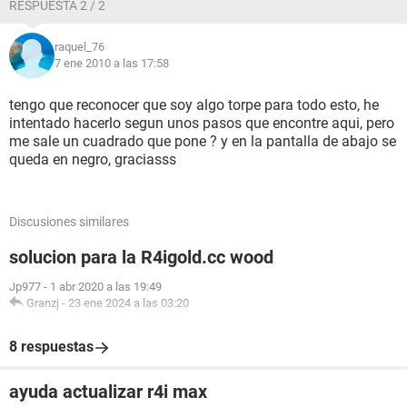
RESPUESTA 2 / 2
raquel_76
7 ene 2010 a las 17:58
tengo que reconocer que soy algo torpe para todo esto, he
intentado hacerlo segun unos pasos que encontre aqui, pero
me sale un cuadrado que pone ? y en la pantalla de abajo se
queda en negro, graciasss
Discusiones similares
solucion para la R4igold.cc wood
Jp977
-
1 abr 2020 a las 19:49
Granzj
-
23 ene 2024 a las 03:20
8 respuestas
ayuda actualizar r4i max