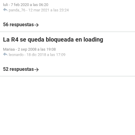
luli
-
7 feb 2020 a las 06:20
panda_76
-
12 mar 2021 a las 23:24
56 respuestas
La R4 se queda bloqueada en loading
Mariaa
-
2 sep 2008 a las 19:08
leonardo
-
18 dic 2018 a las 17:09
52 respuestas