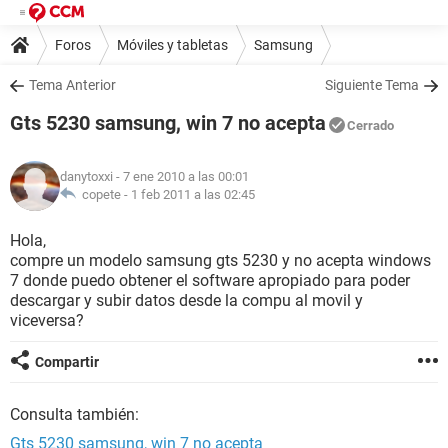
Foros
Móviles y tabletas
Samsung
Tema Anterior
Siguiente Tema
Gts 5230 samsung, win 7 no acepta
Cerrado
danytoxxi
- 7 ene 2010 a las 00:01
copete -
1 feb 2011 a las 02:45
Hola,
compre un modelo samsung gts 5230 y no acepta windows
7 donde puedo obtener el software apropiado para poder
descargar y subir datos desde la compu al movil y
viceversa?
Compartir
Consulta también:
Gts 5230 samsung, win 7 no acepta