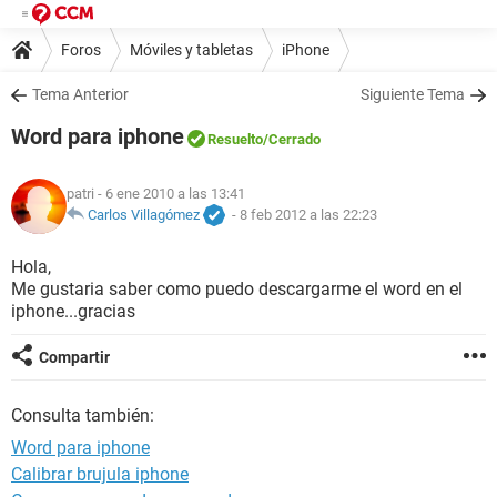
Foros
Móviles y tabletas
iPhone
Tema Anterior
Siguiente Tema
Word para iphone
Resuelto
/Cerrado
patri
- 6 ene 2010 a las 13:41
Carlos Villagómez
-
8 feb 2012 a las 22:23
Hola,
Me gustaria saber como puedo descargarme el word en el
iphone...gracias
Compartir
Consulta también:
Word para iphone
Calibrar brujula iphone