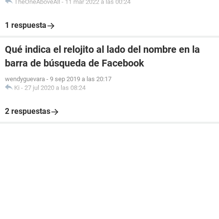
TheOneAboveAll
-
11 mar 2022 a las 00:24
1 respuesta
Qué indica el relojito al lado del nombre en la
barra de búsqueda de Facebook
wendyguevara
-
9 sep 2019 a las 20:17
Ki
-
27 jul 2020 a las 08:24
2 respuestas