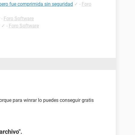
 pero fue comprimida sin seguridad
✓
-
Foro
-
Foro Software
✓
-
Foro Software
rque para winrar lo puedes conseguir gratis
archivo".