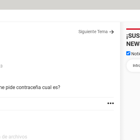
Siguiente Tema
¡SU
NEW
Noti
33
e pide contraceña cual es?
 de archivos