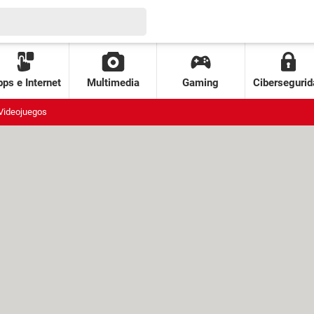
ps e Internet
Multimedia
Gaming
Cibersegurid
Videojuegos