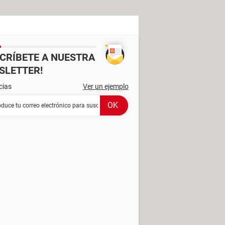
SCRÍBETE A NUESTRA
SLETTER!
cias
Ver un ejemplo