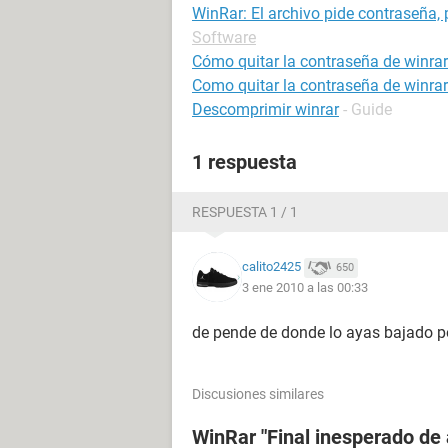
WinRar: El archivo pide contraseña,
Software
Cómo quitar la contraseña de winrar
Como quitar la contraseña de winrar
Descomprimir winrar
- Guide
1 respuesta
RESPUESTA 1 / 1
calito2425
650
3 ene 2010 a las 00:33
de pende de donde lo ayas bajado po
Discusiones similares
WinRar "Final inesperado de 