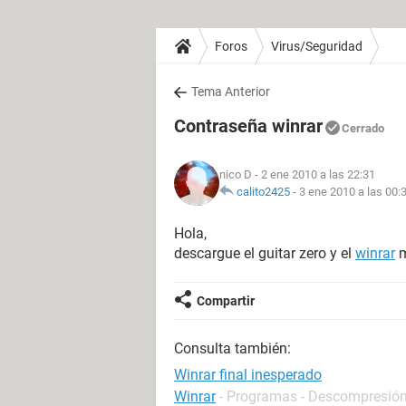
Foros
Virus/Seguridad
Tema Anterior
Contraseña winrar
Cerrado
nico D
- 2 ene 2010 a las 22:31
calito2425
-
3 ene 2010 a las 00:
Hola,
descargue el guitar zero y el
winrar
m
Compartir
Consulta también:
Winrar final inesperado
Winrar
- Programas - Descompresión