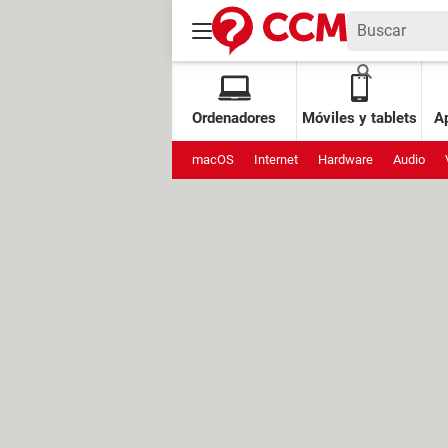
Ordenadores
Móviles y tablets
Ap
macOS
Internet
Hardware
Audio