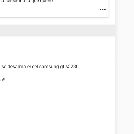
 no seleciono lo que quiero
se desarma el cel samsung gt-s5230
a!!!