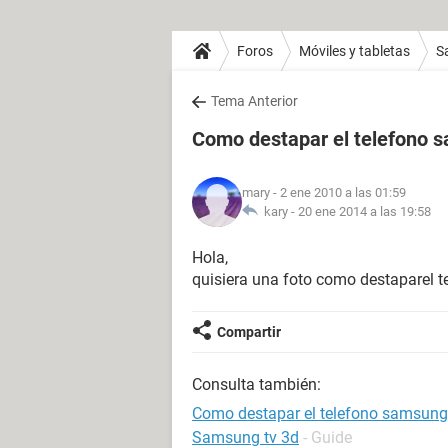
Foros
Móviles y tabletas
S
Tema Anterior
Como destapar el telefono 
mary
- 2 ene 2010 a las 01:59
kary -
20 ene 2014 a las 19:58
Hola,
quisiera una foto como destaparel 
Compartir
Consulta también:
Como destapar el telefono samsung
Samsung tv 3d
- Guide