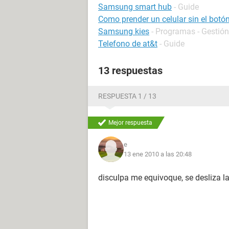
Samsung smart hub
- Guide
Como prender un celular sin el bot
Samsung kies
- Programas - Gestión
Telefono de at&t
- Guide
13 respuestas
RESPUESTA 1 / 13
Mejor respuesta
e
13 ene 2010 a las 20:48
disculpa me equivoque, se desliza l