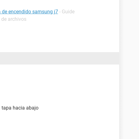
ón de encendido samsung j7
- Guide
 de archivos
a tapa hacia abajo