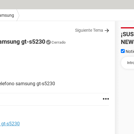
amsung
Siguiente Tema
¡SU
samsung gt-s5230
NEW
Cerrado
Noti
telefono samsung gt-s5230
 gt-s5230