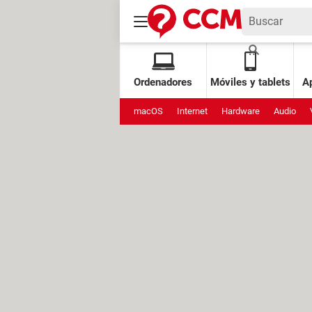
Ordenadores
Móviles y tablets
Ap
macOS
Internet
Hardware
Audio