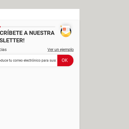
SCRÍBETE A NUESTRA
SLETTER!
cias
Ver un ejemplo