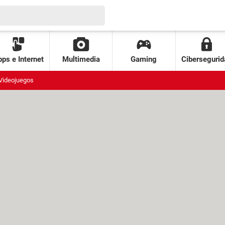
ps e Internet
Multimedia
Gaming
Cibersegurid
Videojuegos