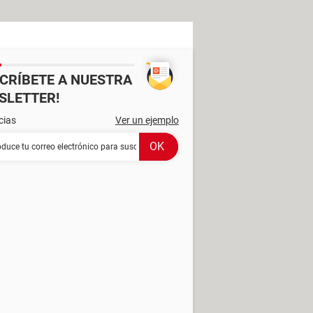
SCRÍBETE A NUESTRA
SLETTER!
cias
Ver un ejemplo