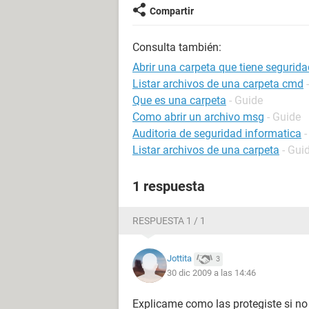
Compartir
Consulta también:
Abrir una carpeta que tiene segurida
Listar archivos de una carpeta cmd
Que es una carpeta
- Guide
Como abrir un archivo msg
- Guide
Auditoria de seguridad informatica
-
Listar archivos de una carpeta
- Gui
1 respuesta
RESPUESTA 1 / 1
Jottita
3
30 dic 2009 a las 14:46
Explicame como las protegiste si no 