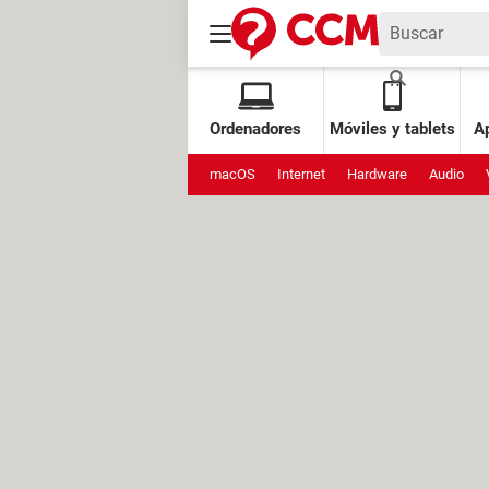
Ordenadores
Móviles y tablets
Ap
macOS
Internet
Hardware
Audio