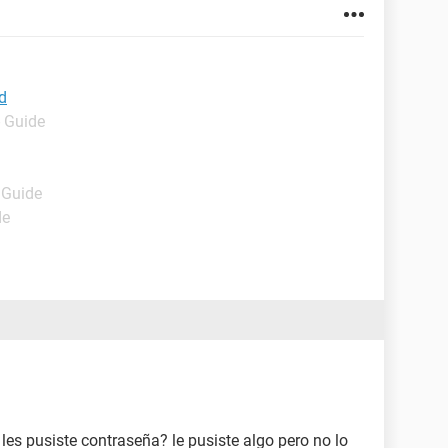
d
- Guide
 Guide
de
les pusiste contraseña? le pusiste algo pero no lo