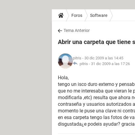
Foros
Software
Tema Anterior
Abrir una carpeta que tiene 
pitris
- 30 dic 2009 a las 14:45
pitris -
31 dic 2009 a las 17:26
Hola,
tengo un isco duro externo y pensab
que no me interesaba que vieran le 
modificarla ,etc) resulta que ahora 
contraseña y usuarios autorizados a
momento le puse una clave ni contr
en esa carpeta tengo las fotos de va
disgustada¿e podeis ayudar? gracia