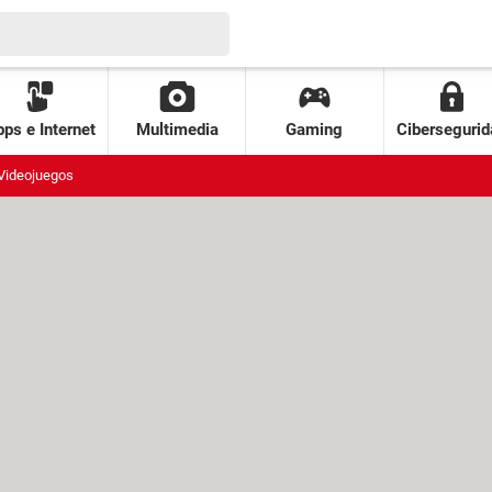
ps e Internet
Multimedia
Gaming
Cibersegurid
Videojuegos