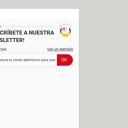
SCRÍBETE A NUESTRA
SLETTER!
cias
Ver un ejemplo