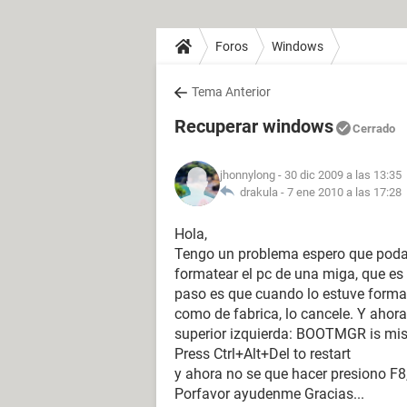
Foros
Windows
Tema Anterior
Recuperar windows
Cerrado
jhonnylong
- 30 dic 2009 a las 13:35
drakula -
7 ene 2010 a las 17:28
Hola,
Tengo un problema espero que podai
formatear el pc de una miga, que e
paso es que cuando lo estuve forma
como de fabrica, lo cancele. Y ahora
superior izquierda: BOOTMGR is mi
Press Ctrl+Alt+Del to restart
y ahora no se que hacer presiono F8,
Porfavor ayudenme Gracias...