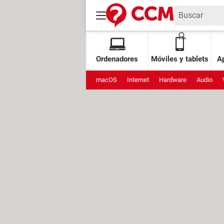
Ordenadores
Móviles y tablets
Ap
macOS
Internet
Hardware
Audio