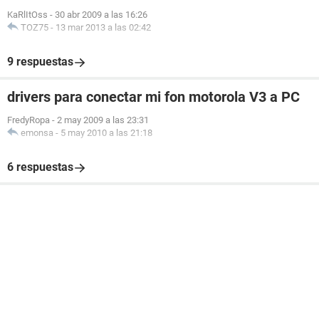
KaRlItOss
-
30 abr 2009 a las 16:26
TOZ75
-
13 mar 2013 a las 02:42
9 respuestas
drivers para conectar mi fon motorola V3 a PC
FredyRopa
-
2 may 2009 a las 23:31
emonsa
-
5 may 2010 a las 21:18
6 respuestas