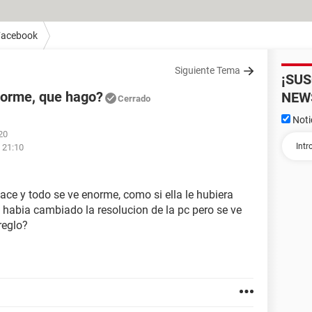
Facebook
Siguiente Tema
¡SU
norme, que hago?
NEW
Cerrado
Noti
20
s 21:10
ace y todo se ve enorme, como si ella le hubiera
a habia cambiado la resolucion de la pc pero se ve
reglo?