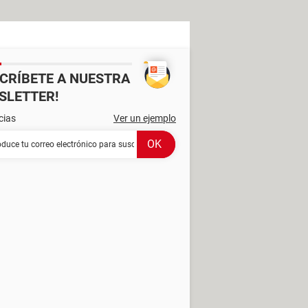
SCRÍBETE A NUESTRA
SLETTER!
cias
Ver un ejemplo