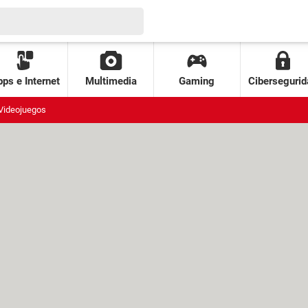
ps e Internet
Multimedia
Gaming
Cibersegurid
Videojuegos