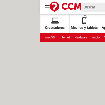
Ordenadores
Móviles y tablets
Ap
macOS
Internet
Hardware
Audio