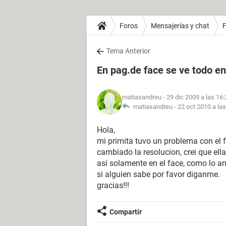
Foros
Mensajerías y chat
Tema Anterior
En pag.de face se ve todo e
matiasandreu
- 29 dic 2009 a las 16:
matiasandreu -
22 oct 2010 a la
Hola,
mi primita tuvo un problema con el f
cambiado la resolucion, crei que ell
así solamente en el face, como lo ar
si alguien sabe por favor diganme.
gracias!!!
Compartir