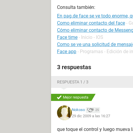
Consulta también:
En pag.de face se ve todo enorme, 
Como eliminar contacto del face
- G
Cómo eliminar contacto de Messenge
Face time
- Inicio - IOS
Como se ve una solicitud de mensaj
Face app
- Programas - Edición de 
3 respuestas
RESPUESTA 1 / 3
Mejor respuesta
Nokoso
25
29 dic 2009 a las 16:27
que toque el control y luego mueva 