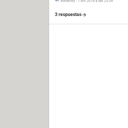
4964ktliz
-
7 oct 2014 a las 23:34
3 respuestas