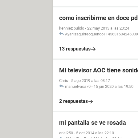
como inscribirme en doce pdv
kenniez pulido
-
22 may 2013 a las 23:24
Ayariizaguirreoquendo114563150424600
13 respuestas
Mi televisor AOC tiene soni
Chris
-
5 ago 2019 a las 03:17
manuelvaca70
-
15 jun 2020 a las 19:50
2 respuestas
mi pantalla se ve rosada
eriel250
-
5 oct 2014 a las 22:10