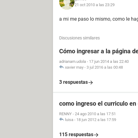
21 oct 2010 a las 23:29
a mi me paso lo mismo, como le hag
Discusiones similares
Cómo ingresar a la página 
adrianam.udola
-
17 jun 2014 a las 22:40
xavier may
-
3 jul 2016 a las 00:48
3 respuestas
como ingreso el curriculo en
RENNY
-
24 ago 2010 a las 17:51
luisa
-
18 jun 2012 a las 17:59
115 respuestas