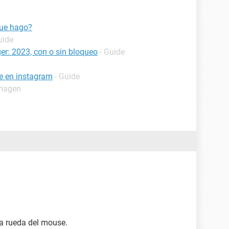
que hago?
uide
r: 2023, con o sin bloqueo
- Guide
e en instagram
- Guide
imagen
la rueda del mouse.