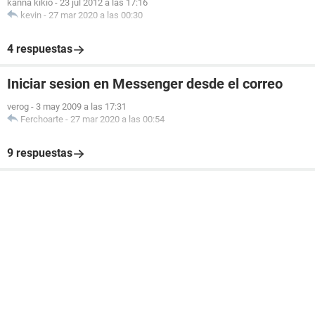
kanna kikio
-
23 jul 2012 a las 17:16
kevin
-
27 mar 2020 a las 00:30
4 respuestas
Iniciar sesion en Messenger desde el correo
verog
-
3 may 2009 a las 17:31
Ferchoarte
-
27 mar 2020 a las 00:54
9 respuestas