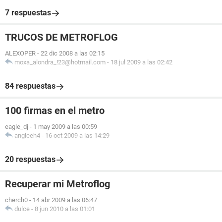
7 respuestas
TRUCOS DE METROFLOG
ALEXOPER
-
22 dic 2008 a las 02:15
moxa_alondra_!23@hotmail.com
-
18 jul 2009 a las 02:42
84 respuestas
100 firmas en el metro
eagle_dj
-
1 may 2009 a las 00:59
angieeh4
-
16 oct 2009 a las 14:29
20 respuestas
Recuperar mi Metroflog
cherch0
-
14 abr 2009 a las 06:47
dulce
-
8 jun 2010 a las 01:01