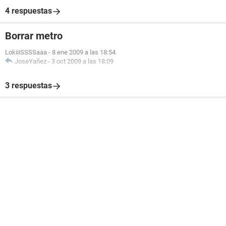
4 respuestas
Borrar metro
LokiiiSSSSaaa
-
8 ene 2009 a las 18:54
JoseYañez
-
3 oct 2009 a las 18:09
3 respuestas