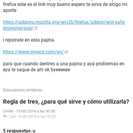
firefox este es el link muy bueno espero te sirva de alogo mi
aporte
https://addons.mozilla.org/en-US/firefox/addon/wot-safe-
browsing-tool/
i rejistrate en esta pajina
https://www.mywot.com/en/
para que cuando dentres a una pajina y aya problemas en
eya te saque de ahi ok byeeeeee
Discusiones similares
Regla de tres, ¿para qué sirve y cómo utilizarla?
CHINI
-
15 feb 2010 a las 00:58
`pok
-
9 abr 2015 a las 20:23
5 respuestas