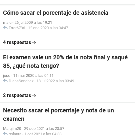
Cómo sacar el porcentaje de asistencia
malu
-
26 jul 2009 a las 19:21
Error6796
-
12 ene 2023 a las 04:47
4 respuestas
El examen vale un 20% de la nota final y saqué
85, ¿qué nota tengo?
jose
-
11 mar 2020 a las 04:11
DianaSanchez
-
18 jul 2022 a las 03:49
2 respuestas
Necesito sacar el porcentaje y nota de un
examen
Marajim20
-
29 sep 2021 a las 23:57
gslaura
-
1 oct 2021 a las 04:33