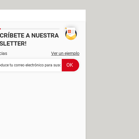
SCRÍBETE A NUESTRA
SLETTER!
cias
Ver un ejemplo