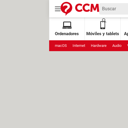
Ordenadores
Móviles y tablets
Ap
macOS
Internet
Hardware
Audio