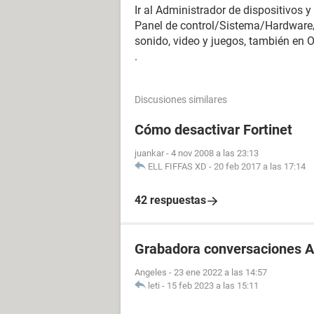
Ir al Administrador de dispositivos y
Panel de control/Sistema/Hardware/
sonido, video y juegos, también en O
.
Discusiones similares
Cómo desactivar Fortinet
juankar
-
4 nov 2008 a las 23:13
ELL FIFFAS XD
-
20 feb 2017 a las 17:14
42 respuestas
Grabadora conversaciones A
Angeles
-
23 ene 2022 a las 14:57
leti
-
15 feb 2023 a las 15:11