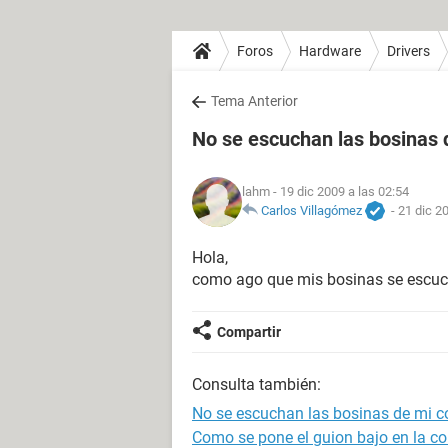
Foros
Hardware
Drivers
Tema Anterior
No se escuchan las bosinas
lahm
- 19 dic 2009 a las 02:54
Carlos Villagómez
-
21 dic 2
Hola,
como ago que mis bosinas se escuch
Compartir
Consulta también:
No se escuchan las bosinas de mi 
Como se pone el guion bajo en la 