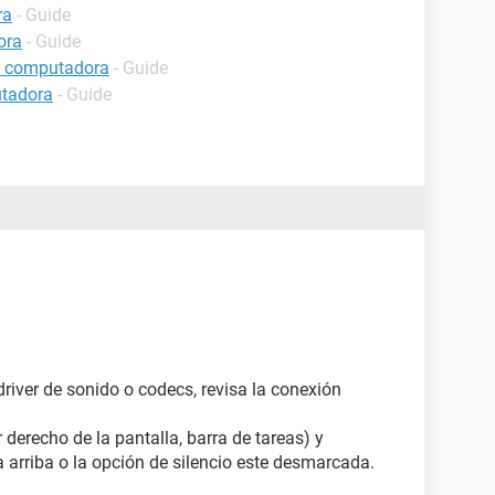
ra
- Guide
ora
- Guide
a computadora
- Guide
utadora
- Guide
driver de sonido o codecs, revisa la conexión
or derecho de la pantalla, barra de tareas) y
a arriba o la opción de silencio este desmarcada.