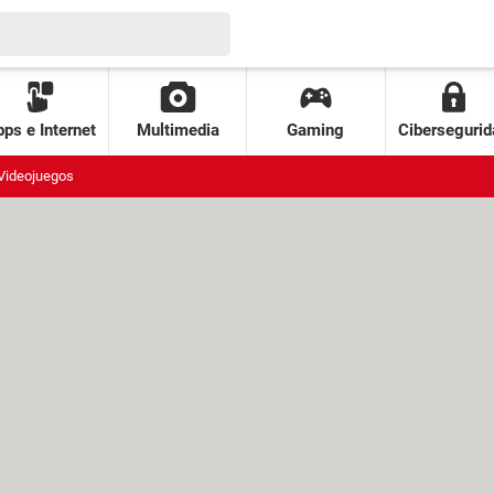
ps e Internet
Multimedia
Gaming
Cibersegurid
Videojuegos