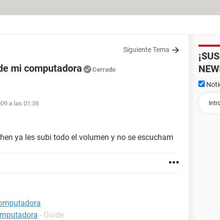
Siguiente Tema
¡SU
 de mi computadora
NEW
Cerrado
Noti
009 a las 01:38
en ya les subi todo el volumen y no se escucham
computadora
computadora
- Guide