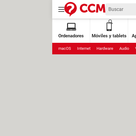
Ordenadores
Móviles y tablets
Ap
macOS
Internet
Hardware
Audio