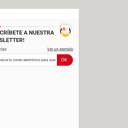
SCRÍBETE A NUESTRA
SLETTER!
cias
Ver un ejemplo