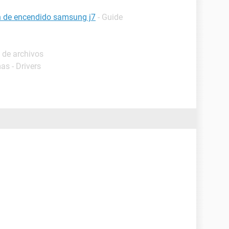
ón de encendido samsung j7
- Guide
 de archivos
as - Drivers