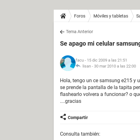
Foros
Móviles y tabletas
S
Tema Anterior
Se apago mi celular samsun
facu
- 15 dic 2009 a las 21:51
lisan -
30 mar 2010 a las 22:00
Hola, tengo un ce samsung e215 y un
se prende la pantalla de la tapita pe
flashearlo volvera a funcionar? o q
....gracias
Compartir
Consulta también: