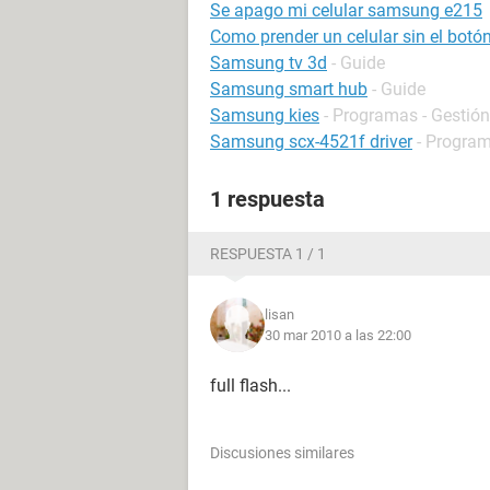
Se apago mi celular samsung e215
Como prender un celular sin el bot
Samsung tv 3d
- Guide
Samsung smart hub
- Guide
Samsung kies
- Programas - Gestión
Samsung scx-4521f driver
- Program
1 respuesta
RESPUESTA 1 / 1
lisan
30 mar 2010 a las 22:00
full flash...
Discusiones similares