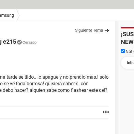
amsung
Siguiente Tema
¡SU
g e215
NEW
Cerrado
Noti
a tarde se tildo.. lo apague y no prendio mas.! solo
ro se ve toda borrosa! quisiera saber si con
ue debo hacer? alquien sabe como flashear este cel?