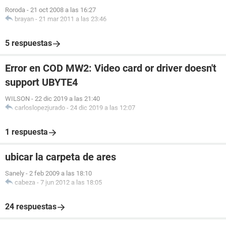
Roroda
-
21 oct 2008 a las 16:27
brayan
-
21 mar 2011 a las 23:46
5 respuestas
Error en COD MW2: Video card or driver doesn't
support UBYTE4
WILSON
-
22 dic 2019 a las 21:40
carloslopezjurado
-
24 dic 2019 a las 12:07
1 respuesta
ubicar la carpeta de ares
Sanely
-
2 feb 2009 a las 18:10
cabeza
-
7 jun 2012 a las 18:05
24 respuestas