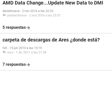
AMD Data Change...Update New Data to DMI
danielnueva
-
2 nov 2016 a las 22:23
piratacrimson
-
2 nov 2016 a las 23:37
5 respuestas
carpeta de descargas de Ares ¿donde está?
feli
-
15 jun 2010 a las 15:19
nico
-
1 dic 2011 a las 21:38
7 respuestas