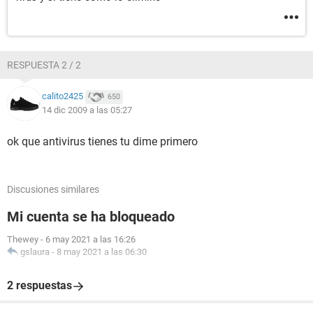
RESPUESTA 2 / 2
calito2425
650
14 dic 2009 a las 05:27
ok que antivirus tienes tu dime primero
Discusiones similares
Mi cuenta se ha bloqueado
Thewey
-
6 may 2021 a las 16:26
gslaura
-
8 may 2021 a las 06:30
2 respuestas