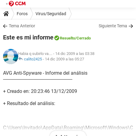
Foros
Virus/Seguridad
Tema Anterior
Siguiente Tema
Este es mi informe
Resuelto
/Cerrado
Habia q subirlo va....
- 14 dic 2009 a las 03:38
calito2425
-
14 dic 2009 a las 05:27
AVG Anti-Spyware - Informe del análisis
---------------------------------------------------------
+ Creado en: 20:23:46 13/12/2009
+ Resultado del análisis:
C:\Users\Invitado\AppData\Roaming\Microsoft\Windows\C
ookies\invitado@msnportal.112.2o7[1].txt ->