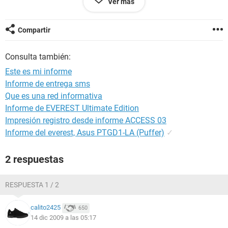
Ver más
TrackingCookie.2o7 : Limpios.
C:\Users\Administrador\AppData\Roaming\Microsoft\Wind
ows\Cookies\administrador@atdmt[2].txt ->
Compartir
TrackingCookie.Atdmt : Limpios.
C:\Users\Invitado\AppData\Roaming\Microsoft\Windows\C
Consulta también:
ookies\invitado@atdmt[1].txt -> TrackingCookie.Atdmt :
Limpios.
Este es mi informe
C:\Users\Administrador\AppData\Roaming\Microsoft\Wind
Informe de entrega sms
ows\Cookies\administrador@doubleclick[2].txt ->
Que es una red informativa
TrackingCookie.Doubleclick : Limpios.
C:\Users\Invitado\AppData\Roaming\Microsoft\Windows\C
Informe de EVEREST Ultimate Edition
ookies\invitado@doubleclick[1].txt ->
Impresión registro desde informe ACCESS 03
TrackingCookie.Doubleclick : Limpios.
Informe del everest, Asus PTGD1-LA (Puffer)
✓
C:\Users\Administrador\AppData\Roaming\Microsoft\Wind
ows\Cookies\administrador@smartadserver[2].txt ->
2 respuestas
TrackingCookie.Smartadserver : Limpios.
C:\Users\Invitado\AppData\Roaming\Microsoft\Windows\C
ookies\invitado@tradedoubler[1].txt ->
RESPUESTA 1 / 2
TrackingCookie.Tradedoubler : Limpios.
calito2425
650
14 dic 2009 a las 05:17
::Fin del informe