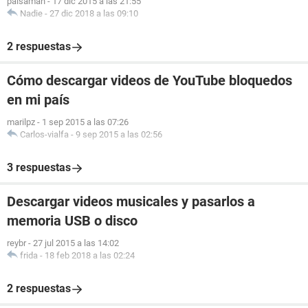
paisaman
-
17 dic 2015 a las 21:55
Nadie
-
27 dic 2018 a las 09:10
2 respuestas
Cómo descargar videos de YouTube bloquedos
en mi país
marilpz
-
1 sep 2015 a las 07:26
Carlos-vialfa
-
9 sep 2015 a las 02:56
3 respuestas
Descargar videos musicales y pasarlos a
memoria USB o disco
reybr
-
27 jul 2015 a las 14:02
frida
-
18 feb 2018 a las 02:24
2 respuestas