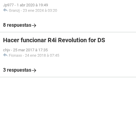
Jp977
-
1 abr 2020 à 19:49
Granzj
-
23 ene 2024 à 03:20
8 respuestas
Hacer funcionar R4i Revolution for DS
chjv
-
25 mar 2017 à 17:35
Fionaxx
-
24 ene 2018 à 07:45
3 respuestas