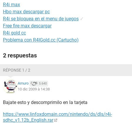
R4i max
Hbo max descargar pc
R4i se bloquea en el menu de juegos
✓
Free fire max descargar
R4i gold cc
Problema con R4IGold.cc (Cartucho)
2 respuestas
RÉPONSE 1 / 2
Amuro
5.640
10 dic 2009 à 14:38
Bajate esto y descomprimilo en la tarjeta
https://www.linfoxdomain.com/nintendo/ds/dls/r4i-
sdhc_v1.12b_English.rar