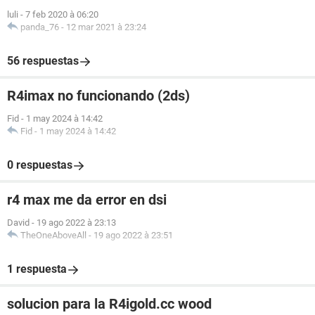
luli
-
7 feb 2020 à 06:20
panda_76
-
12 mar 2021 à 23:24
56 respuestas
R4imax no funcionando (2ds)
Fid
-
1 may 2024 à 14:42
Fid
-
1 may 2024 à 14:42
0 respuestas
r4 max me da error en dsi
David
-
19 ago 2022 à 23:13
TheOneAboveAll
-
19 ago 2022 à 23:51
1 respuesta
solucion para la R4igold.cc wood