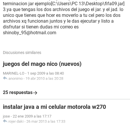
terminacion jar ejemplo[C:\Users\PC 13\Desktop\fifa09.jar]
3.ya que tengas los dos archivos del juego el jar. y el jad. lo
unico que tienes que hcer es moverlo a tu cel pero los dos
archivos xq funcionan juntos y le das ejecutar y listo a
disfrutar si tienen dudas mi correo es
shinoby_95@hotmail.com
Discusiones similares
juegos del mago nico (nuevos)
MARINEL-LO
-
1 sep 2009 a las 08:40
anonimo
-
19 abr 2010 a las 20:28
25 respuestas
instalar java a mi celular motorola w270
jose
-
22 ene 2009 a las 17:17
rojer daki
-
26 mar 2013 a las 17:33