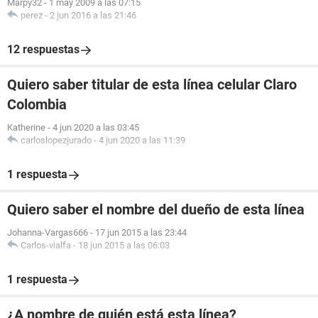
Marpy32
-
1 may 2009 a las 07:15
perez
-
2 jun 2016 a las 21:46
12 respuestas
Quiero saber titular de esta línea celular Claro
Colombia
Katherine
-
4 jun 2020 a las 03:45
carloslopezjurado
-
4 jun 2020 a las 11:39
1 respuesta
Quiero saber el nombre del dueño de esta línea
Johanna-Vargas666
-
17 jun 2015 a las 23:44
Carlos-vialfa
-
18 jun 2015 a las 06:03
1 respuesta
¿A nombre de quién está esta línea?