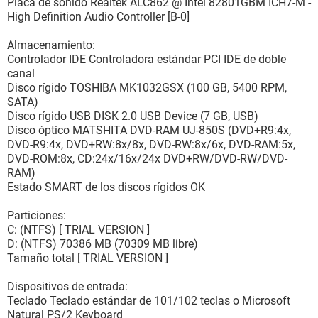
Placa de sonido Realtek ALC862 @ Intel 82801GBM ICH7-M -
High Definition Audio Controller [B-0]
Almacenamiento:
Controlador IDE Controladora estándar PCI IDE de doble
canal
Disco rígido TOSHIBA MK1032GSX (100 GB, 5400 RPM,
SATA)
Disco rígido USB DISK 2.0 USB Device (7 GB, USB)
Disco óptico MATSHITA DVD-RAM UJ-850S (DVD+R9:4x,
DVD-R9:4x, DVD+RW:8x/8x, DVD-RW:8x/6x, DVD-RAM:5x,
DVD-ROM:8x, CD:24x/16x/24x DVD+RW/DVD-RW/DVD-
RAM)
Estado SMART de los discos rígidos OK
Particiones:
C: (NTFS) [ TRIAL VERSION ]
D: (NTFS) 70386 MB (70309 MB libre)
Tamaño total [ TRIAL VERSION ]
Dispositivos de entrada:
Teclado Teclado estándar de 101/102 teclas o Microsoft
Natural PS/2 Keyboard