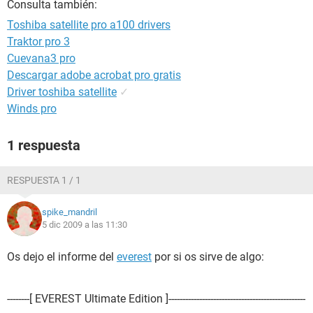
Consulta también:
Toshiba satellite pro a100 drivers
Traktor pro 3
Cuevana3 pro
Descargar adobe acrobat pro gratis
Driver toshiba satellite
✓
Winds pro
1 respuesta
RESPUESTA 1 / 1
spike_mandril
5 dic 2009 a las 11:30
Os dejo el informe del
everest
por si os sirve de algo:
--------[ EVEREST Ultimate Edition ]-------------------------------------------------
-----------------------------------