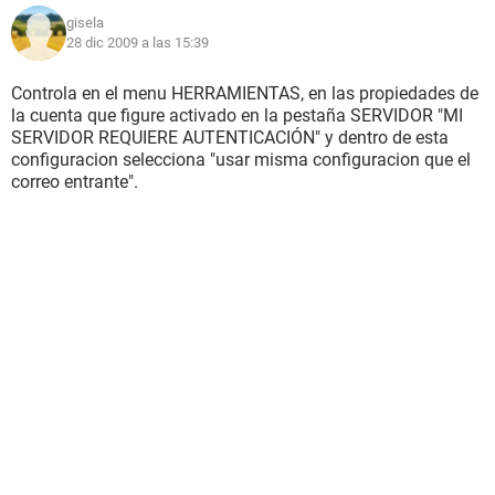
Saludos cordiales.
gisela
Christian Naranjo
28 dic 2009 a las 15:39
Controla en el menu HERRAMIENTAS, en las propiedades de
la cuenta que figure activado en la pestaña SERVIDOR "MI
SERVIDOR REQUIERE AUTENTICACIÓN" y dentro de esta
configuracion selecciona "usar misma configuracion que el
correo entrante".