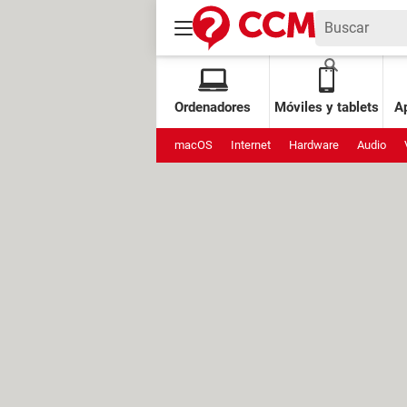
Ordenadores
Móviles y tablets
Ap
macOS
Internet
Hardware
Audio