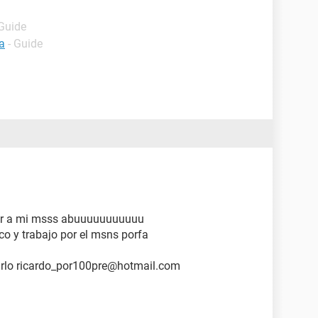
 Guide
a
- Guide
ar a mi msss abuuuuuuuuuuu
co y trabajo por el msns porfa
larlo ricardo_por100pre@hotmail.com