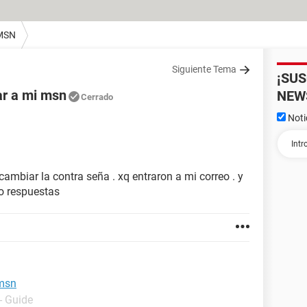
MSN
Siguiente Tema
¡SU
ar a mi msn
NEW
Cerrado
Noti
ambiar la contra seña . xq entraron a mi correo . y
ro respuestas
 msn
- Guide