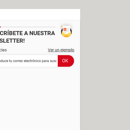
SCRÍBETE A NUESTRA
SLETTER!
cias
Ver un ejemplo