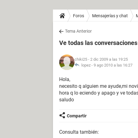
Foros
Mensajerías y chat
Tema Anterior
Ve todas las conversacione
chiki25
- 2 dic 2009 a las 19:25
lopez -
9 ago 2010 a las 16:27
Hola,
necesito q alguien me ayude,mi novi
hora q lo eciendo y apago y ve toda
saludo
Compartir
Consulta también: