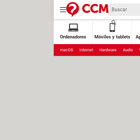
Ordenadores
Móviles y tablets
Ap
macOS
Internet
Hardware
Audio