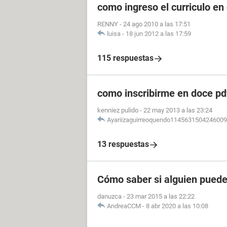
como ingreso el curriculo en
RENNY
-
24 ago 2010 a las 17:51
luisa
-
18 jun 2012 a las 17:59
115 respuestas
como inscribirme en doce pdv
kenniez pulido
-
22 may 2013 a las 23:24
Ayariizaguirreoquendo114563150424600
13 respuestas
Cómo saber si alguien pued
danuzca
-
23 mar 2015 a las 22:22
AndreaCCM
-
8 abr 2020 a las 10:08