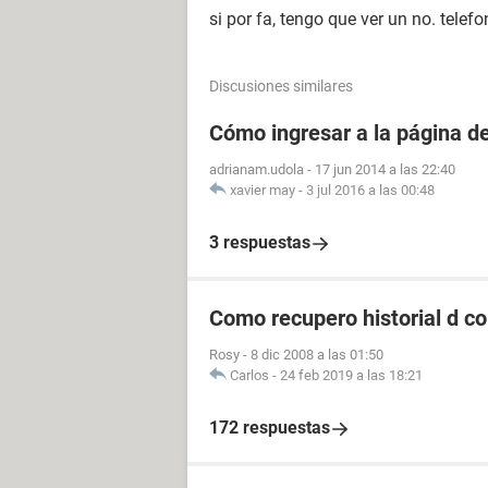
si por fa, tengo que ver un no. telef
Discusiones similares
Cómo ingresar a la página 
adrianam.udola
-
17 jun 2014 a las 22:40
xavier may
-
3 jul 2016 a las 00:48
3 respuestas
Como recupero historial d c
Rosy
-
8 dic 2008 a las 01:50
Carlos
-
24 feb 2019 a las 18:21
172 respuestas