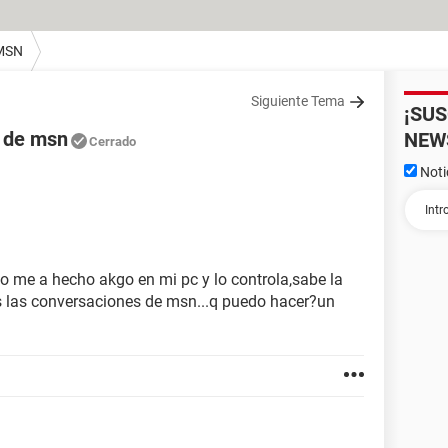
MSN
Siguiente Tema
¡SU
s de msn
NEW
Cerrado
Noti
o me a hecho akgo en mi pc y lo controla,sabe la
s las conversaciones de msn...q puedo hacer?un