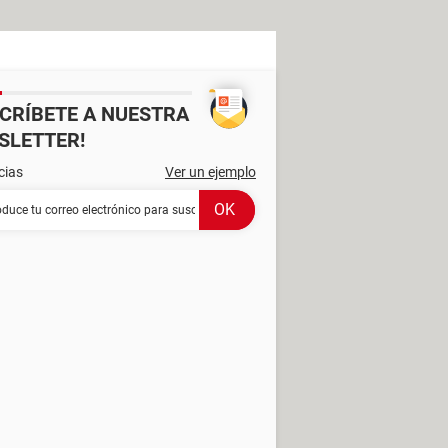
SCRÍBETE A NUESTRA
SLETTER!
cias
Ver un ejemplo