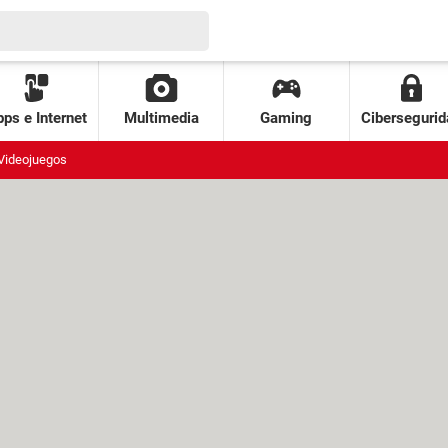
ps e Internet
Multimedia
Gaming
Cibersegurid
Videojuegos