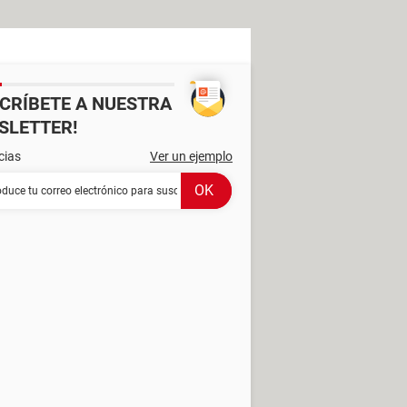
SCRÍBETE A NUESTRA
SLETTER!
cias
Ver un ejemplo