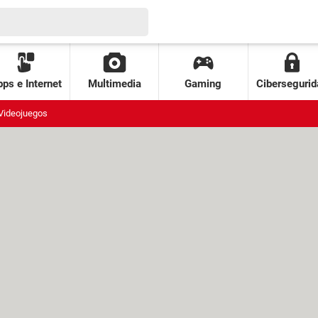
ps e Internet
Multimedia
Gaming
Cibersegurid
Videojuegos