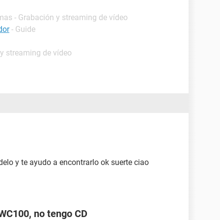
mas - Grabación y streaming de vídeo
dor
- Guide
 y streaming de vídeo
o y te ayudo a encontrarlo ok suerte ciao
WC100, no tengo CD