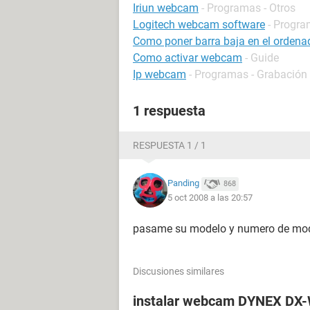
Iriun webcam
- Programas - Otros
Logitech webcam software
- Progra
Como poner barra baja en el ordena
Como activar webcam
- Guide
Ip webcam
- Programas - Grabación
1 respuesta
RESPUESTA 1 / 1
Panding
868
5 oct 2008 a las 20:57
pasame su modelo y numero de model
Discusiones similares
instalar webcam DYNEX DX-