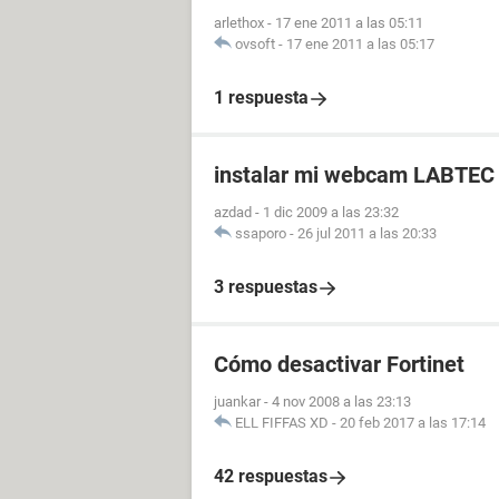
arlethox
-
17 ene 2011 a las 05:11
ovsoft
-
17 ene 2011 a las 05:17
1 respuesta
instalar mi webcam LABTEC
azdad
-
1 dic 2009 a las 23:32
ssaporo
-
26 jul 2011 a las 20:33
3 respuestas
Cómo desactivar Fortinet
juankar
-
4 nov 2008 a las 23:13
ELL FIFFAS XD
-
20 feb 2017 a las 17:14
42 respuestas