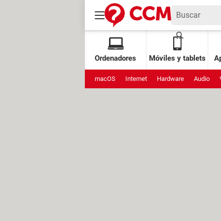
Ordenadores
Móviles y tablets
Ap
macOS
Internet
Hardware
Audio