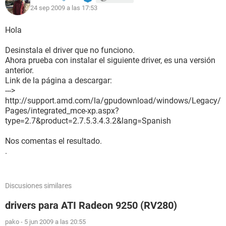
24 sep 2009 a las 17:53
Sistema operativo Microsoft Windows XP Professional
5.1.2600 (WinXP Retail)
Fecha 2009-09-24
Hola
Hora 01:28
Desinstala el driver que no funciono.
Ahora prueba con instalar el siguiente driver, es una versión
--------[ Resumen ]------------------------------------------------------------------------------
anterior.
-----------------------
Link de la página a descargar:
--->
Ordenador:
http://support.amd.com/la/gpudownload/windows/Legacy/
Sistema operativo Microsoft Windows XP Professional
Pages/integrated_mce-xp.aspx?
Service Pack del Sistema Operativo Service Pack 2
type=2.7&product=2.7.5.3.4.3.2&lang=Spanish
DirectX 4.09.00.0904 (DirectX 9.0c)
Nombre del sistema NADIA-A5A42D733
Nos comentas el resultado.
Nombre de usuario nadia mas brahim
.
Placa base:
Tipo de procesador Mobile DualCore Intel Celeron M, 1733
Discusiones similares
MHz (8 x 217)
Nombre de la Placa Base Desconocido
drivers para ATI Radeon 9250 (RV280)
Chipset de la Placa Base Desconocido
Memoria del Sistema 896 MB
pako
-
5 jun 2009 a las 20:55