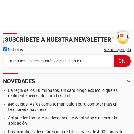
Propiedades de la BIOS:
Vendedor American Megatrends Inc.
Versión 401
Fecha de salida 03/29/2007
Tamaño 512 KB
Dispositivos de arranque Floppy Disk, Hard Disk, CD-ROM,
¡SUSCRÍBETE A NUESTRA NEWSLETTER!
ATAPI ZIP, LS-120
Funciones disponibles Flash BIOS, Shadow BIOS, Selectable
Noticias
Ver un ejemplo
Boot, EDD, BBS
Standards soportados DMI, ACPI, PnP
Posibilidades de expansión ISA, PCI, USB
[ Sistema ]
NOVEDADES
Propiedades del Sistema:
La regla de los 10 mil pasos. Un cardiólogo explicó lo que es
Fabricante ASUSTeK Computer Inc.
realmente necesario para la salud
Producto F5R
¡No caigas! Así es como te manipulan para comprar más en
Versión 1.0
temporada navideña
Número de serie NF1S7503230017
Identificador único universal 9E3E81DC-006EB48F-
Así puedes tomarte un descanso de WhatsApp sin borrar la
aplicación
D580001B-FC4D9500
Tipo de arranque Botón marcha/parada
Los científicos descubren una red de canales de 4.000 años de