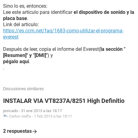
Sino lo es, entonces:
Lee este articulo para identificar
el dispositivo de sonido y la
placa base
.
Link del articulo:
https://es.ccm.net/faq/1683-como-utilizar-el-programa-
everest
Después de leer, copia el informe del Everest(
la sección "
[Resumen]" y "[DMI]"
) y
pégalo aquí
.
.
Discusiones similares
INSTALAR VIA VT8237A/8251 High Definitio
jesicado
-
31 ene 2013 a las 18:17
Carlos-vialfa
-
1 feb 2013 a las 18:11
2 respuestas