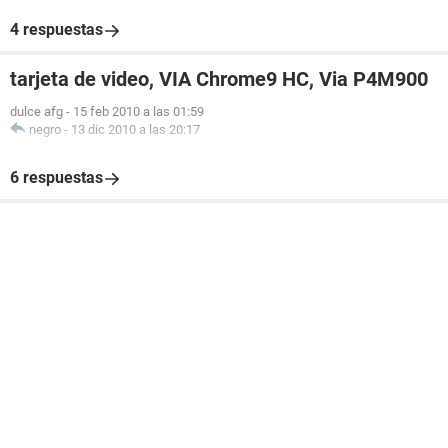
4 respuestas
tarjeta de video, VIA Chrome9 HC, Via P4M900
dulce afg
-
15 feb 2010 a las 01:59
negro
-
13 dic 2010 a las 20:17
6 respuestas