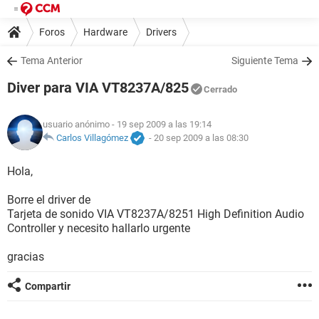
Foros
Hardware
Drivers
Tema Anterior
Siguiente Tema
Diver para VIA VT8237A/825
Cerrado
usuario anónimo
- 19 sep 2009 a las 19:14
Carlos Villagómez
-
20 sep 2009 a las 08:30
Hola,
Borre el driver de
Tarjeta de sonido VIA VT8237A/8251 High Definition Audio
Controller y necesito hallarlo urgente
gracias
Compartir