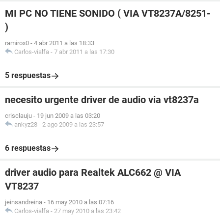
MI PC NO TIENE SONIDO ( VIA VT8237A/8251-
)
ramirox0
-
4 abr 2011 a las 18:33
Carlos-vialfa
-
7 abr 2011 a las 17:30
5 respuestas
necesito urgente driver de audio via vt8237a
crisclauju
-
19 jun 2009 a las 03:20
ankyz28
-
2 ago 2009 a las 23:57
6 respuestas
driver audio para Realtek ALC662 @ VIA
VT8237
jeinsandreina
-
16 may 2010 a las 07:16
Carlos-vialfa
-
27 may 2010 a las 23:42